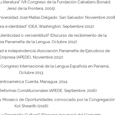
 su literatura” (VII Congreso de la Fundación Caballero Bonald,
Jerez de la Frontera, 2005).
(Universidad José Matías Delgado, San Salvador. Noviembre 2008
tura e identidad” (OEA, Washington. Septiembre 2012).
Autenticidad o verosimilitud? (Discurso de recibimiento de la
a Panameña de la Lengua. Octubre 2012)
tidad e independencia (Asociación Panameña de Ejecutivos de
Empresa (APEDE), Noviembre 2012)
VI Congreso Internacional de la Lengua Española en Panamá,.
Octubre 2013.
Centroamérica Cuenta, Managua, 2014.
 Reformas Constitucionales (APEDE, Septiembre, 2016)
má, Mosaico de Oportunidades, convocado por la Congregació
Kol Shearith (2016)
ia y Desarrollo Cultural” (Discurso inaugural del Conjunto