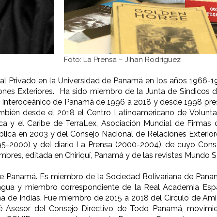
Foto: La Prensa – Jihan Rodríguez
ional Privado en la Universidad de Panamá en los años 1966
ciones Exteriores. Ha sido miembro de la Junta de Síndicos
 Interoceánico de Panamá de 1996 a 2018 y desde 1998 presid
ambién desde el 2018 el Centro Latinoamericano de Voluntar
ica y el Caribe de TerraLex, Asociación Mundial de Firma
lica en 2003 y del Consejo Nacional de Relaciones Exterio
5-2000) y del diario La Prensa (2000-2004), de cuyo Consej
mbres, editada en Chiriquí, Panamá y de las revistas Mundo S
la de Panamá. Es miembro de la Sociedad Bolivariana de Pa
gua y miembro correspondiente de la Real Academia Esp
na de Indias. Fue miembro de 2015 a 2018 del Círculo de A
ité Asesor del Consejo Directivo de Todo Panamá, movimie