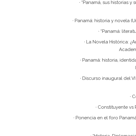
· “Panamá, sus historias y
· Panamá: historia y novela 
· “Panamá: litera
· La Novela Histórica: ¿
Academi
· Panamá: historia, iden
· Discurso inaugural del 
· 
· Constituyente vs
· Ponencia en el foro Pana
· “Historia, Diplomac