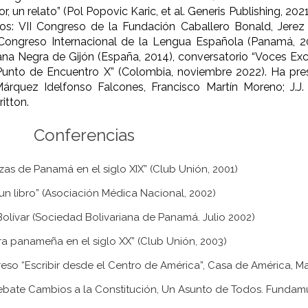
or, un relato” (Pol Popovic Karic, et al. Generis Publishing, 20
e ellos: VII Congreso de la Fundación Caballero Bonald, Jere
 Congreso Internacional de la Lengua Española (Panamá, 20
mana Negra de Gijón (España, 2014), conversatorio “Voces E
ra Punto de Encuentro X” (Colombia, noviembre 2022). Ha p
Márquez Idelfonso Falcones, Francisco Martín Moreno; J.J
itton.
Conferencias
as de Panamá en el siglo XIX” (Club Unión, 2001)
r un libro” (Asociación Médica Nacional, 2002)
 Bolívar (Sociedad Bolivariana de Panamá. Julio 2002)
tura panameña en el siglo XX” (Club Unión, 2003)
greso “Escribir desde el Centro de América”, Casa de América, M
ebate Cambios a la Constitución, Un Asunto de Todos. Fundamuj