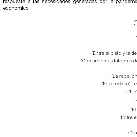
respuesta a las necesidades generadas por la pandemi
económico.
O
·
· “Entre el cielo y la 
· “Con ardientes fulgores d
· “La rebelió
· “El veredicto” T
· “El
·
· “E
· “Entre 
· “L