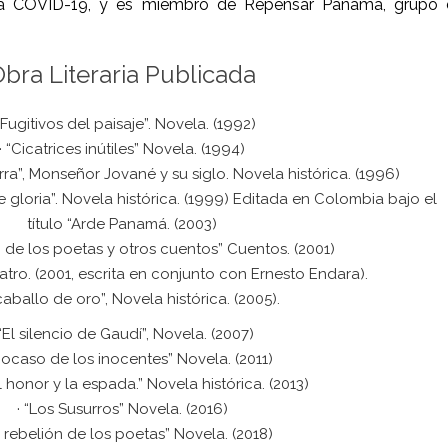
a COVID-19, y es miembro de Repensar Panamá, grupo de 
bra Literaria Publicada
 “Fugitivos del paisaje”. Novela. (1992)
· “Cicatrices inútiles” Novela. (1994)
tierra”, Monseñor Jované y su siglo. Novela histórica. (1996)
e gloria”. Novela histórica. (1999) Editada en Colombia bajo el
título “Arde Panamá. (2003)
n de los poetas y otros cuentos” Cuentos. (2001)
eatro. (2001, escrita en conjunto con Ernesto Endara).
 caballo de oro”, Novela histórica. (2005).
 “El silencio de Gaudí”, Novela. (2007)
l ocaso de los inocentes” Novela. (2011)
el honor y la espada.” Novela histórica. (2013)
· “Los Susurros” Novela. (2016)
a rebelión de los poetas” Novela. (2018)