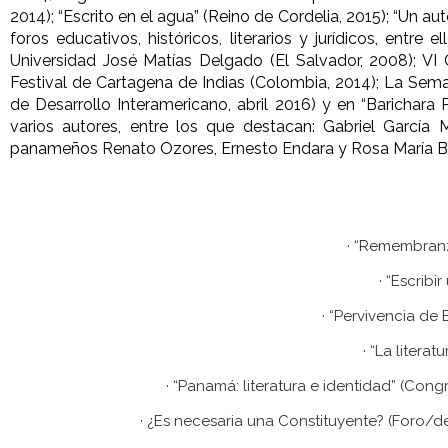
2014); “Escrito en el agua” (Reino de Cordelia, 2015); “Un aut
foros educativos, históricos, literarios y jurídicos, entr
Universidad José Matías Delgado (El Salvador, 2008); VI
Festival de Cartagena de Indias (Colombia, 2014); La Se
de Desarrollo Interamericano, abril 2016) y en “Baricha
varios autores, entre los que destacan: Gabriel García 
panameños Renato Ozores, Ernesto Endara y Rosa María Br
· “Remembranz
· “Escribi
· “Pervivencia de
· “La litera
· “Panamá: literatura e identidad” (Con
· ¿Es necesaria una Constituyente? (Foro/d